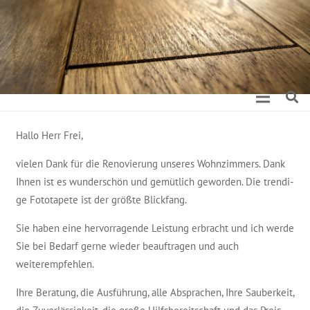
Hal­lo Herr Frei,
vie­len Dank für die Reno­vie­rung unse­res Wohn­zim­mers. Dank
Ihnen ist es wun­der­schön und gemüt­lich gewor­den. Die tren­di­
ge Foto­ta­pe­te ist der größ­te Blickfang.
Sie haben eine her­vor­ra­gen­de Leis­tung erbracht und ich wer­de
Sie bei Bedarf ger­ne wie­der beauf­tra­gen und auch
weiterempfehlen.
Ihre Bera­tung, die Aus­füh­rung, alle Abspra­chen, Ihre Sau­ber­keit,