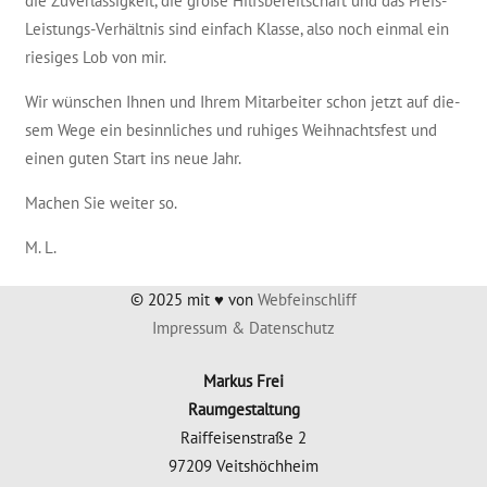
die Zuver­läs­sig­keit, die gro­ße Hilfs­be­reit­schaft und das Preis-
Leis­tungs-Ver­hält­nis sind ein­fach Klas­se, also noch ein­mal ein
rie­si­ges Lob von mir.
Wir wün­schen Ihnen und Ihrem Mit­ar­bei­ter schon jetzt auf die­
sem Wege ein besinn­li­ches und ruhi­ges Weih­nachts­fest und
einen guten Start ins neue Jahr.
Machen Sie wei­ter so.
M. L.
© 2025 mit ♥ von
Web­fein­schliff
Impres­sum & Datenschutz
Mar­kus Frei
Raumgestaltung
Raiff­ei­sen­stra­ße 2
97209 Veitshöchheim