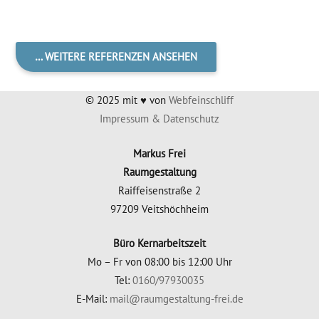
… WEI­TE­RE REFE­REN­ZEN ANSEHEN
© 2025 mit ♥ von
Web­fein­schliff
Impres­sum & Datenschutz
Mar­kus Frei
Raumgestaltung
Raiff­ei­sen­stra­ße 2
97209 Veitshöchheim
Büro Kern­ar­beits­zeit
Mo – Fr von 08:00 bis 12:00 Uhr
Tel:
0160/97930035
E‑Mail:
mail@raumgestaltung-frei.de