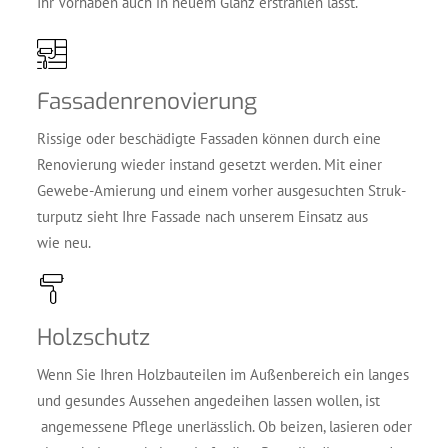
Ihr Vor­ha­ben auch in neu­em Glanz erstrah­len lässt.
Fas­sa­den­re­no­vie­rung
Ris­si­ge oder beschä­dig­te Fas­sa­den kön­nen durch eine
Reno­vie­rung wie­der instand gesetzt wer­den. Mit einer
Gewe­be-Amie­rung und einem vor­her aus­ge­such­ten Struk­
tur­putz sieht Ihre Fas­sa­de nach unse­rem Ein­satz aus
wie neu.
Holz­schutz
Wenn Sie Ihren Holz­bau­tei­len im Außen­be­reich ein lan­ges
und gesun­des Aus­se­hen ange­dei­hen las­sen wol­len, ist
ange­mes­se­ne Pfle­ge uner­läss­lich. Ob bei­zen, lasie­ren oder