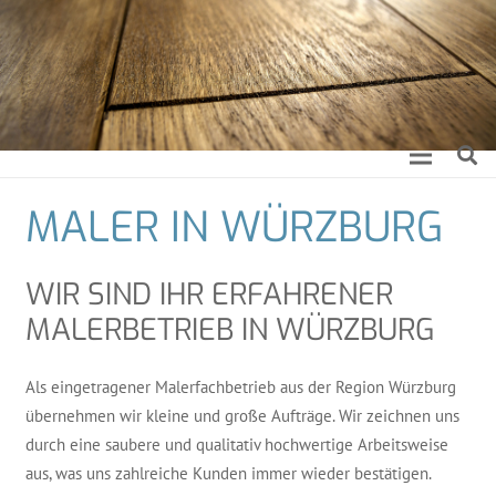
MALER IN WÜRZBURG
WIR SIND IHR ERFAH­RE­NER
MALER­BE­TRIEB IN WÜRZBURG
Als ein­ge­tra­ge­ner Maler­fach­be­trieb aus der Regi­on Würz­burg
über­neh­men wir klei­ne und gro­ße Auf­trä­ge. Wir zeich­nen uns
durch eine sau­be­re und qua­li­ta­tiv hoch­wer­ti­ge Arbeits­wei­se
aus, was uns zahl­rei­che Kun­den immer wie­der bestätigen.