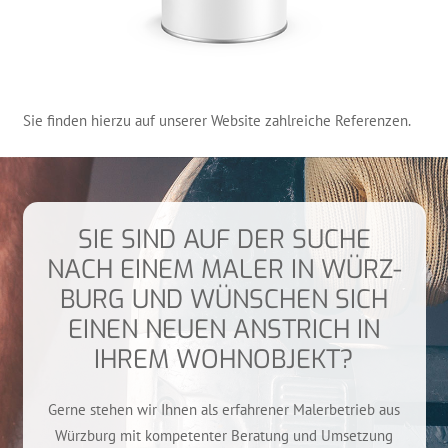
Sie fin­den hier­zu auf unse­rer Web­site zahl­rei­che Referenzen.
SIE SIND AUF DER SUCHE
NACH EINEM MALER IN WÜRZ­
BURG UND WÜN­SCHEN SICH
EINEN NEU­EN ANSTRICH IN
IHREM WOHNOBJEKT?
Ger­ne ste­hen wir Ihnen als erfah­re­ner Maler­be­trieb aus
Würz­burg mit kom­pe­ten­ter Bera­tung und Umset­zung