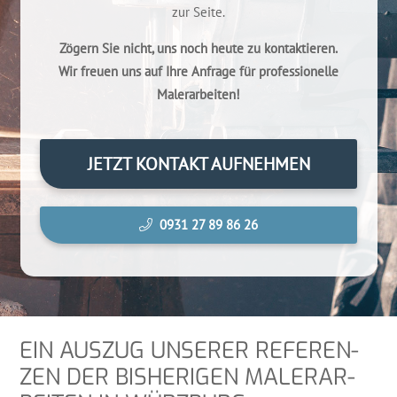
zur Seite.
Zögern Sie nicht, uns noch heu­te zu kontaktieren.
Wir freu­en uns auf Ihre Anfra­ge für pro­fes­sio­nel­le
Malerarbeiten!
JETZT KON­TAKT AUFNEHMEN
0931 27 89 86 26
EIN AUS­ZUG UNSE­RER REFE­REN­
ZEN DER BIS­HE­RI­GEN MALER­AR­