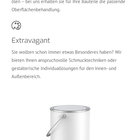
ölen – bei uns erhal­ten sie für Ihre Bau­tei­le die pas­sen­de
Oberflächenbehandlung.
Extra­va­gant
Sie woll­ten schon immer etwas Beson­de­res haben? Wir
bie­ten Ihnen anspruchs­vol­le Schmuck­tech­ni­ken oder
gestal­te­ri­sche Indi­vi­du­al­lö­sun­gen für den Innen- und
Außenbereich.