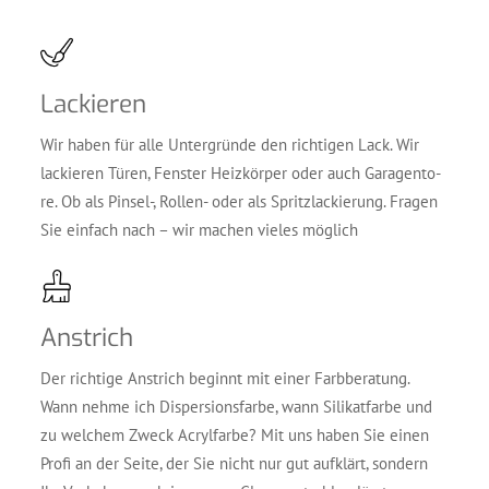
Lackie­ren
Wir haben für alle Unter­grün­de den rich­ti­gen Lack. Wir
lackie­ren Türen, Fens­ter Heiz­kör­per oder auch Gara­gen­to­
re. Ob als Pinsel‑, Rol­len- oder als Spritz­la­ckie­rung. Fra­gen
Sie ein­fach nach – wir machen vie­les möglich
Anstrich
Der rich­ti­ge Anstrich beginnt mit einer Farb­be­ra­tung.
Wann neh­me ich Disper­si­ons­far­be, wann Sili­kat­far­be und
zu wel­chem Zweck Acryl­far­be? Mit uns haben Sie einen
Pro­fi an der Sei­te, der Sie nicht nur gut auf­klärt, son­dern