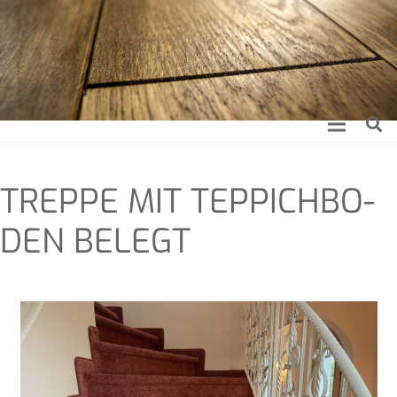
TREP­PE MIT TEP­PICH­BO­
DEN BELEGT