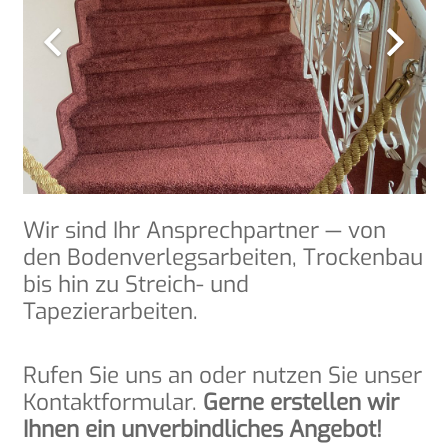
Wir sind Ihr Ansprech­part­ner — von
den Boden­ver­legs­ar­bei­ten, Tro­cken­bau
bis hin zu Streich- und
Tapezierarbeiten.
Rufen Sie uns an oder nut­zen Sie unser
Kon­takt­for­mu­lar.
Ger­ne erstel­len wir
Ihnen ein unver­bind­li­ches Angebot!