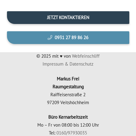
JETZT KON­TAK­TIE­REN
0931 27 89 86 26
© 2025 mit ♥ von
Web­fein­schliff
Impres­sum & Datenschutz
Mar­kus Frei
Raumgestaltung
Raiff­ei­sen­stra­ße 2
97209 Veitshöchheim
Büro Kern­ar­beits­zeit
Mo – Fr von 08:00 bis 12:00 Uhr
Tel:
0160/97930035