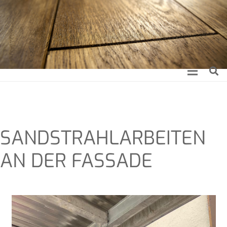
SAND­STRAHL­AR­BEI­TEN
AN DER FASSADE