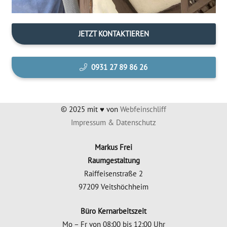
JETZT KON­TAK­TIE­REN
0931 27 89 86 26
© 2025 mit ♥ von
Web­fein­schliff
Impres­sum & Datenschutz
Mar­kus Frei
Raumgestaltung
Raiff­ei­sen­stra­ße 2
97209 Veitshöchheim
Büro Kern­ar­beits­zeit
Mo – Fr von 08:00 bis 12:00 Uhr