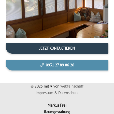
JETZT KON­TAK­TIE­REN
0931 27 89 86 26
© 2025 mit ♥ von
Web­fein­schliff
Impres­sum & Datenschutz
Mar­kus Frei
Raumgestaltung