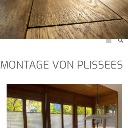
MON­TA­GE VON PLISSEES