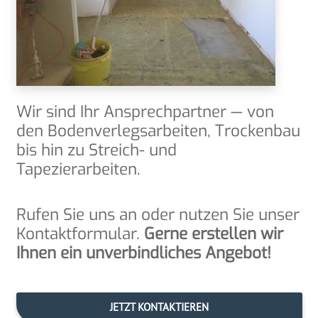
Wir sind Ihr Ansprech­part­ner — von
den Boden­ver­legs­ar­bei­ten, Tro­cken­bau
bis hin zu Streich- und
Tapezierarbeiten.
Rufen Sie uns an oder nut­zen Sie unser
Kon­takt­for­mu­lar.
Ger­ne erstel­len wir
Ihnen ein unver­bind­li­ches Angebot!
JETZT KON­TAK­TIE­REN