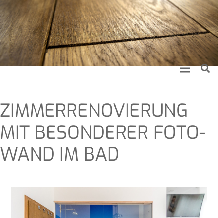
ZIM­MER­RE­NO­VIE­RUNG
MIT BESON­DE­RER FOTO­
WAND IM BAD