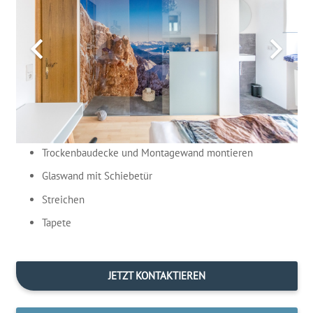
Tro­cken­bau­de­cke und Mon­ta­ge­wand montieren
Glas­wand mit Schiebetür
Strei­chen
Tape­te
JETZT KON­TAK­TIE­REN