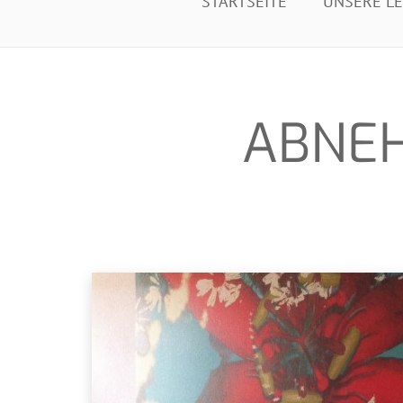
START­SEI­TE
UNSE­RE L
ABNEH