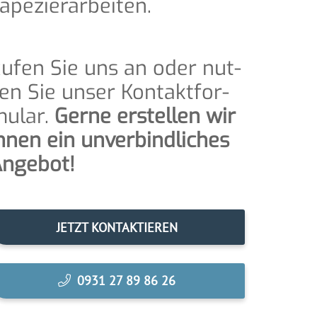
apezierarbeiten.
ufen Sie uns an oder nut­
en Sie unser Kon­takt­for­
u­lar.
Ger­ne erstel­len wir
hnen ein unver­bind­li­ches
ngebot!
JETZT KON­TAK­TIE­REN
0931 27 89 86 26