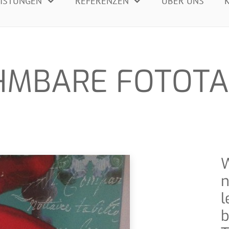
EISTUNGEN
REFE­REN­ZEN
ÜBER UNS
K
M­BA­RE FOTOT
W
n
l
b