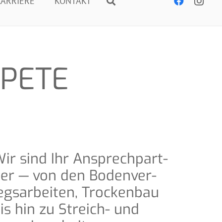
AR­RIE­RE
KON­TAKT
APETE
ir sind Ihr Ansprech­part­
er — von den Boden­ver­
egs­ar­bei­ten, Tro­cken­bau
is hin zu Streich- und