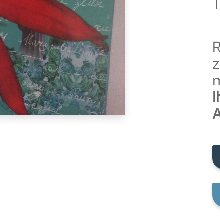
T
R
z
m
I
A